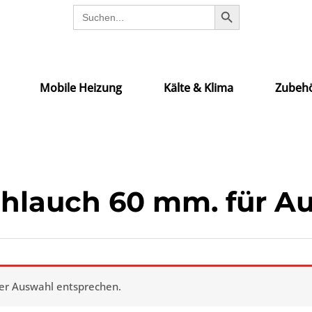
SEARCH BUTTON
Search
for:
Mobile Heizung
Kälte & Klima
Zubehö
hlauch 60 mm. für A
ner Auswahl entsprechen.