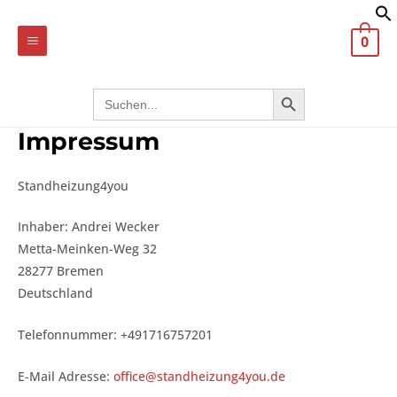
Zum
MAIN
Inhalt
0
MENU
springen
Search
SEARCH BUTTON
for:
Impressum
Standheizung4you
Inhaber: Andrei Wecker
Metta-Meinken-Weg 32
28277 Bremen
Deutschland
Telefonnummer: +491716757201
E-Mail Adresse:
office@standheizung4you.de