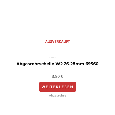
AUSVERKAUFT
Bewertet
Abgasrohrschelle W2 26-28mm 69560
mit
0
von
5
3,80
€
WEITERLESEN
Abgasrohre