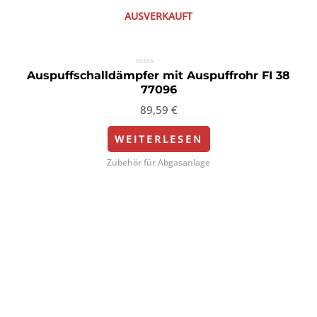
AUSVERKAUFT
Bewertet
Auspuffschalldämpfer mit Auspuffrohr FI 38
mit
77096
0
von
5
89,59
€
WEITERLESEN
Zubehör für Abgasanlage