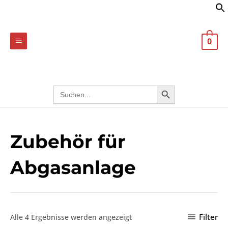
Nach
Zum
MAIN
Preis
sortiert:
Inhalt
absteigend
MENU
springen
0
Search
SEARCH BUTTON
for:
Zubehör für
Abgasanlage
Filter
Alle 4 Ergebnisse werden angezeigt