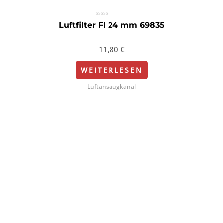
Bewertet
Luftfilter FI 24 mm 69835
mit
0
von
5
11,80
€
WEITERLESEN
Luftansaugkanal