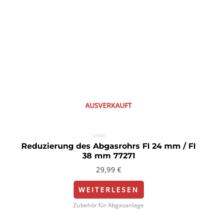
AUSVERKAUFT
Bewertet
Reduzierung des Abgasrohrs FI 24 mm / FI
mit
38 mm 77271
0
von
5
29,99
€
WEITERLESEN
Zubehör für Abgasanlage