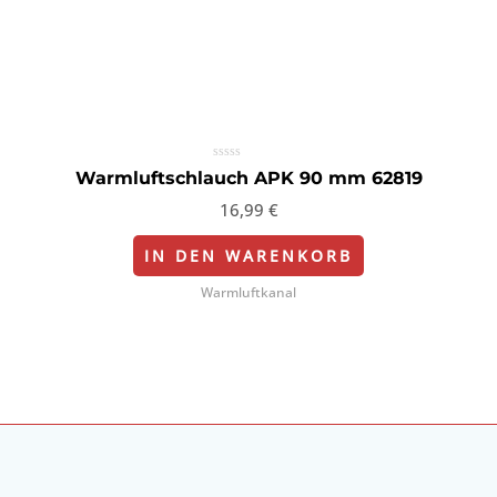
Bewertet
Warmluftschlauch APK 90 mm 62819
mit
0
16,99
€
von
5
IN DEN WARENKORB
Warmluftkanal