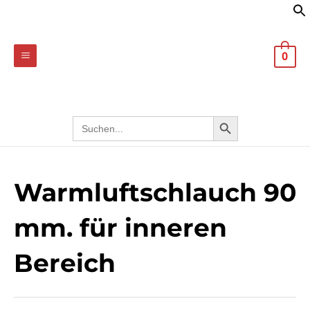
Zum
MAIN
Inhalt
MENU
springen
0
Search
SEARCH BUTTON
for:
Warmluftschlauch 90
mm. für inneren
Bereich