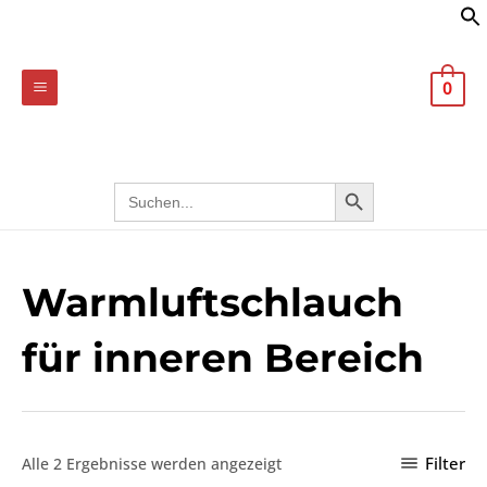
Nach
Zum
MAIN
Preis
sortiert:
Inhalt
absteigend
MENU
springen
0
Search
SEARCH BUTTON
for:
Warmluftschlauch
für inneren Bereich
Filter
Alle 2 Ergebnisse werden angezeigt