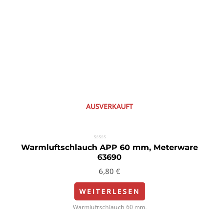
AUSVERKAUFT
Bewertet
Warmluftschlauch APP 60 mm, Meterware
mit
63690
0
von
5
6,80
€
WEITERLESEN
Warmluftschlauch 60 mm.