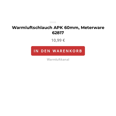
Bewertet
Warmluftschlauch APK 60mm, Meterware
mit
62817
0
von
5
10,99
€
IN DEN WARENKORB
Warmluftkanal