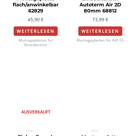
mit
mit
flach/anwinkelbar
Autoterm Air 2D
0
0
von
von
62829
80mm 68812
5
5
45,90
€
73,99
€
WEITERLESEN
WEITERLESEN
Montageplatten für
Montageplatten für AIR 2D
Bootsbereich
AUSVERKAUFT
Bewertet
Bewertet