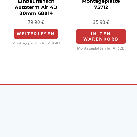
Einbauflansch
Montageplatte
mit
mit
Autoterm Air 4D
75712
0
0
von
von
80mm 68814
5
5
79,90
€
35,90
€
WEITERLESEN
IN DEN
WARENKORB
Montageplatten für AIR 4D
Montageplatten für AIR 2D