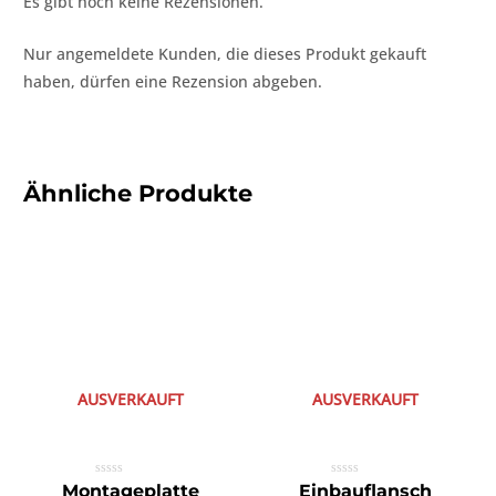
Es gibt noch keine Rezensionen.
Nur angemeldete Kunden, die dieses Produkt gekauft
haben, dürfen eine Rezension abgeben.
Ähnliche Produkte
AUSVERKAUFT
AUSVERKAUFT
Bewertet
Bewertet
Montageplatte
Einbauflansch