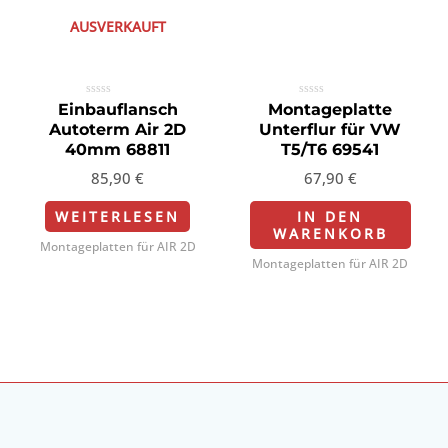
AUSVERKAUFT
Bewertet
Bewertet
Einbauflansch
Montageplatte
mit
mit
Autoterm Air 2D
Unterflur für VW
0
0
von
von
40mm 68811
T5/T6 69541
5
5
85,90
€
67,90
€
WEITERLESEN
IN DEN
WARENKORB
Montageplatten für AIR 2D
Montageplatten für AIR 2D