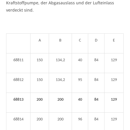
Kraftstoffpumpe, der Abgasauslass und der Lufteinlass
verdeckt sind.
A
B
C
D
E
68811
150
134,2
40
84
129
68812
150
134,2
95
84
129
68813
200
200
40
84
129
68814
200
200
96
84
129