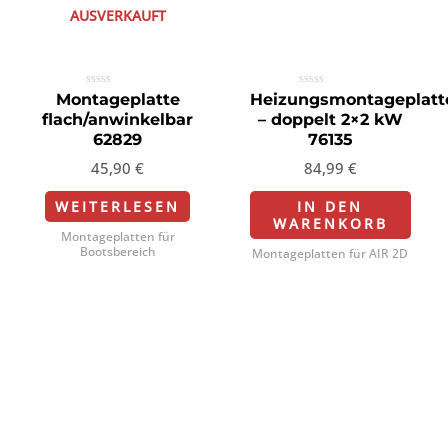
AUSVERKAUFT
Bewertet
Bewertet
Montageplatte
Heizungsmontageplatt
mit
mit
flach/anwinkelbar
– doppelt 2×2 kW
0
0
von
von
62829
76135
5
5
45,90
€
84,99
€
WEITERLESEN
IN DEN
WARENKORB
Montageplatten für
Bootsbereich
Montageplatten für AIR 2D