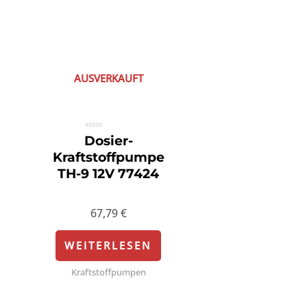
AUSVERKAUFT
Bewertet
Dosier-
mit
0
Kraftstoffpumpe
von
5
TH-9 12V 77424
67,79
€
WEITERLESEN
Kraftstoffpumpen