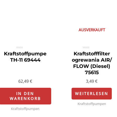
AUSVERKAUFT
Bewertet
Bewertet
Kraftstoffpumpe
Kraftstofffilter
mit
mit
0
0
TH-11 69444
ogrewania AIR/
von
von
5
5
FLOW (Diesel)
75615
62,49
€
3,49
€
IN DEN
WEITERLESEN
WARENKORB
Kraftstoffpumpen
Kraftstoffpumpen