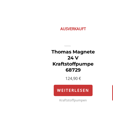
AUSVERKAUFT
Bewertet
Thomas Magnete
mit
0
24 V
von
5
Kraftstoffpumpe
68729
124,90
€
WEITERLESEN
Kraftstoffpumpen