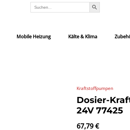
SEARCH BUTTON
Search
for:
Mobile Heizung
Kälte & Klima
Zubehö
Kraftstoffpumpen
Dosier-Kra
24V 77425
67,79
€