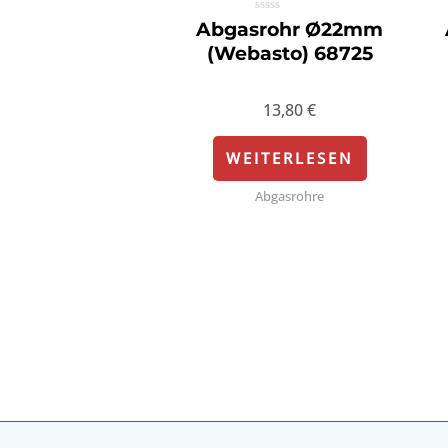
Bewertet
Abgasrohr Ø22mm
mit
0
(Webasto) 68725
von
5
13,80
€
WEITERLESEN
Abgasrohre