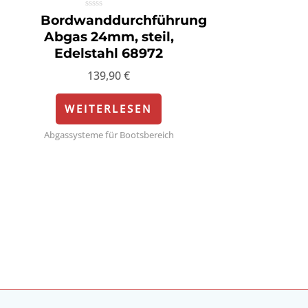
Bewertet
Bordwanddurchführung
mit
0
I
Abgas 24mm, steil,
von
5
Edelstahl 68972
139,90
€
WEITERLESEN
Abgassysteme für Bootsbereich