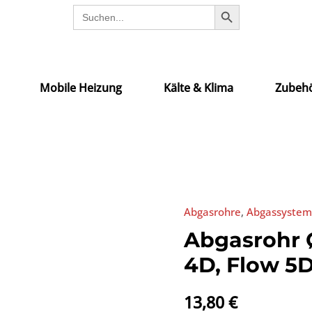
SEARCH BUTTON
Search
for:
Mobile Heizung
Kälte & Klima
Zubehö
Abgasrohre
,
Abgassysteme
Abgasrohr 
4D, Flow 5D
13,80
€