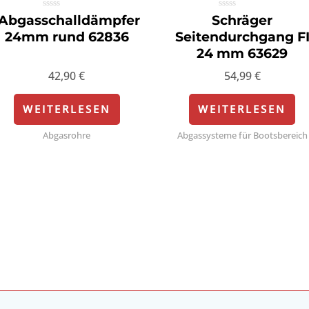
Bewertet
Bewertet
Abgasschalldämpfer
Schräger
mit
mit
0
0
24mm rund 62836
Seitendurchgang F
von
von
5
5
24 mm 63629
42,90
€
54,99
€
WEITERLESEN
WEITERLESEN
Abgasrohre
Abgassysteme für Bootsbereich